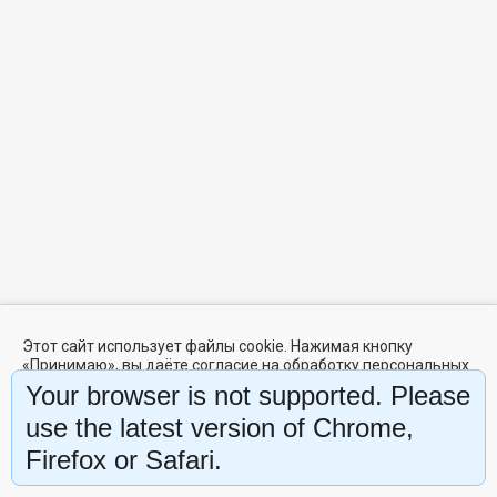
Этот сайт использует файлы cookie. Нажимая кнопку
«Принимаю», вы даёте согласие на обработку персональных
данных,
собираемых с помощью файлов cookie
, в целях
Your browser is not supported. Please
улучшения работы сайта. Вы можете запретить сохранение
cookie в настройках вашего браузера.
use the latest version of Chrome,
Firefox or Safari.
Отклонить
Принять